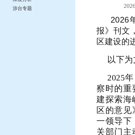
20
涉台专题
2026
报》刊文
区建设的
以下为
202
察时的重
建探索海
区的意见
一领导下
关部门主